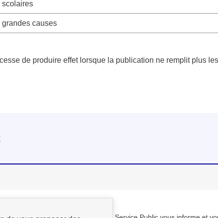
 scolaires
s grandes causes
on cesse de produire effet lorsque la publication ne remplit plus l
x
Service Public vous informe et vo