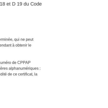
D 18 et D 19 du Code
terminée, qui ne peut
tendant à obtenir le
 le numéro de CPPAP
ctères alphanumériques :
té de ce certificat, la