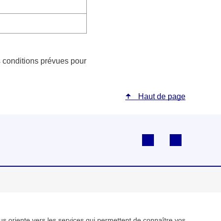
es conditions prévues pour
Haut de page
Suivez-nous sur 
Visiter la
us oriente vers les services qui permettent de connaître vos